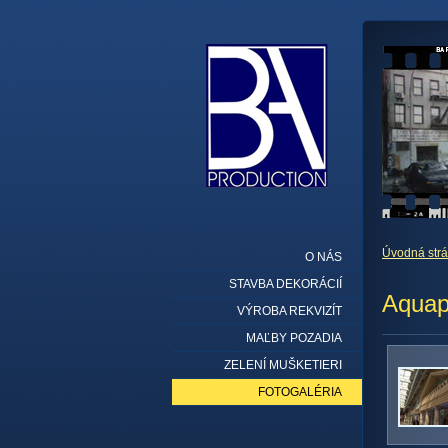
Úvodná str
O NÁS
STAVBA DEKORÁCIÍ
Aquap
VÝROBA REKVIZÍT
MAĽBY POZADIA
ZELENÍ MUŠKETIERI
FOTOGALÉRIA