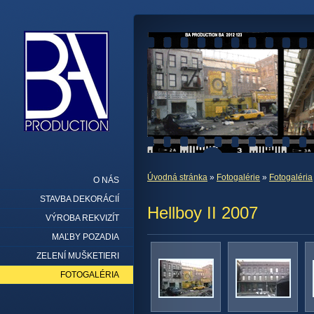
Úvodná stránka
»
Fotogalérie
»
Fotogaléria
O NÁS
STAVBA DEKORÁCIÍ
Hellboy II 2007
VÝROBA REKVIZÍT
MAĽBY POZADIA
ZELENÍ MUŠKETIERI
FOTOGALÉRIA