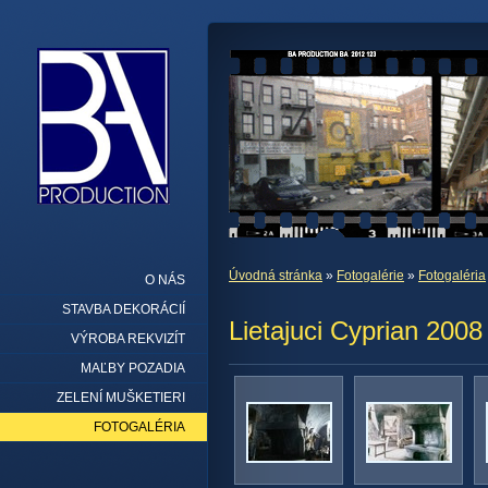
Úvodná stránka
»
Fotogalérie
»
Fotogaléria
O NÁS
STAVBA DEKORÁCIÍ
Lietajuci Cyprian 2008
VÝROBA REKVIZÍT
MAĽBY POZADIA
ZELENÍ MUŠKETIERI
FOTOGALÉRIA